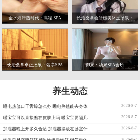
金水港汗蒸时代・高端 SPA
长治桑拿会所檀美沐玉汤泉・
精奢
长治桑拿卓正汤泉・奢享SPA
御泉・汤泉SPA会所
养生动态
2026-8-7
睡电热毯口干舌燥怎么办 睡电热毯能去身体
2026-8-7
暖宝宝可以直接贴在皮肤上吗 暖宝宝要隔几
2026-8-7
加湿器晚上开多久合适 加湿器摆放在卧室什
2026-8-7