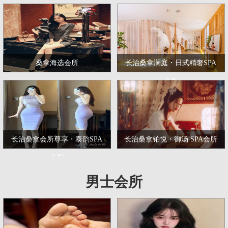
桑拿海选会所
长治桑拿澜庭・日式精奢SPA
会所
长治桑拿会所尊享・泰韵SPA
长治桑拿铂悦・御汤 SPA会所
会馆
男士会所