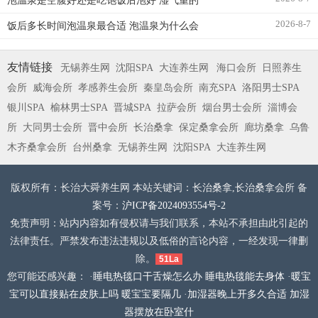
泡温泉是空腹好还是吃饱饭后泡好 湿气重的
2026-8-7
饭后多长时间泡温泉最合适 泡温泉为什么会
友情链接
无锡养生网
沈阳SPA
大连养生网
海口会所
日照养生
会所
威海会所
孝感养生会所
秦皇岛会所
南充SPA
洛阳男士SPA
银川SPA
榆林男士SPA
晋城SPA
拉萨会所
烟台男士会所
淄博会
所
大同男士会所
晋中会所
长治桑拿
保定桑拿会所
廊坊桑拿
乌鲁
木齐桑拿会所
台州桑拿
无锡养生网
沈阳SPA
大连养生网
版权所有：长治大舜养生网 本站关键词：长治桑拿,长治桑拿会所 备
案号：
沪ICP备2024093554号-2
免责声明：站内内容如有侵权请与我们联系，本站不承担由此引起的
法律责任。严禁发布违法违规以及低俗的言论内容，一经发现一律删
除。
51La
您可能还感兴趣： ·
睡电热毯口干舌燥怎么办 睡电热毯能去身体
·
暖宝
宝可以直接贴在皮肤上吗 暖宝宝要隔几
·
加湿器晚上开多久合适 加湿
器摆放在卧室什